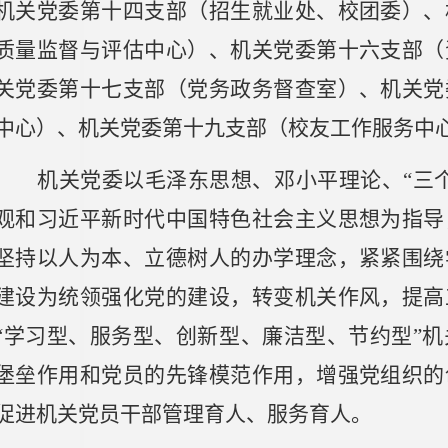
机关党委第十四支部（招生就业处、校团委）、
质量监督与评估中心）、机关党委第十六支部（
关党委第十七支部（党务政务督查室）、机关党
中心）、机关党委第十九支部（校友工作服务中
机关党委以毛泽东思想、邓小平理论、
“三
观和习近平新时代中国特色社会主义思想为指导
坚持以人为本、立德树人的办学理念，紧紧围绕
建设为统领强化党的建设，转变机关作风，提高
“学习型、服务型、创新型、廉洁型、节约型”
堡垒作用和党员的先锋模范作用，增强党组织的
促进机关党员干部管理育人、服务育人。