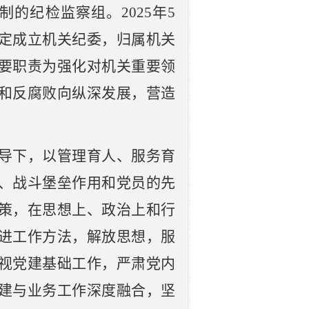
制的纪检监察组。2025年5
定成立机关纪委，归属机关
要职责为强化对机关重要领
和反腐败向纵深发展，营造
导下，以管理育人、服务育
、战斗堡垒作用和党员的先
策，在思想上、政治上和行
进工作方法，解放思想，服
视党建基础工作，严肃党内
建与业务工作深度融合，坚