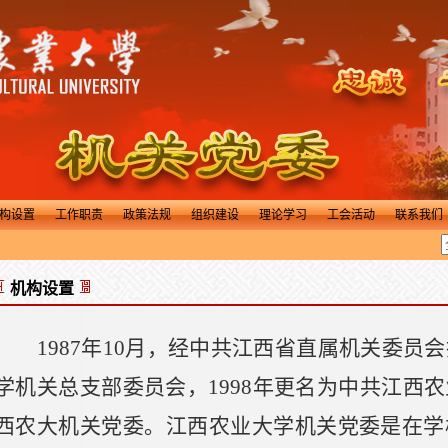
构设置
工作职责
政策法规
组织建设
理论学习
工会活动
联系我们
机构设置
1987年10月，经中共江西省直属机关委员
学机关总支部委员会，1998年更名为中共江西
西农大机关党委。江西农业大学机关党委是在学