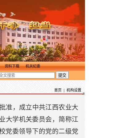
资料下载
机关纪委
首页
机构设置
会批准，成立中共江西农业大
农业大学机关委员会，简称江
校党委领导下的党的二级党